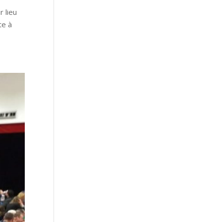
 lieu
te à