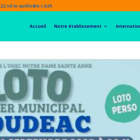
22.nd.le-quillio@e-c.bzh
Accueil
Notre établissement
Internatio