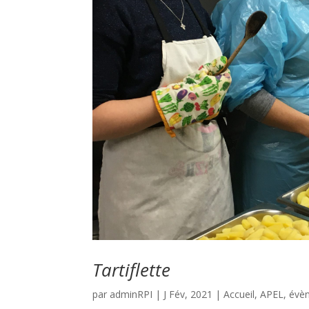
Tartiflette
par
adminRPI
|
J Fév, 2021
|
Accueil
,
APEL
,
évè