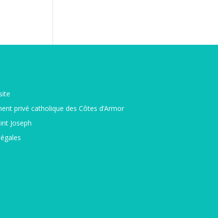
site
ent privé catholique des Côtes d’Armor
int Joseph
légales