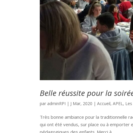
Belle réussite pour la soiré
par
adminRPI
|
J Mar, 2020
|
Accueil
,
APEL
,
Les
Très bonne ambiance pour la traditionnelle r
qui ont été vendus, sur place ou à emporter et
pédagogiques des enfants. Merci à...