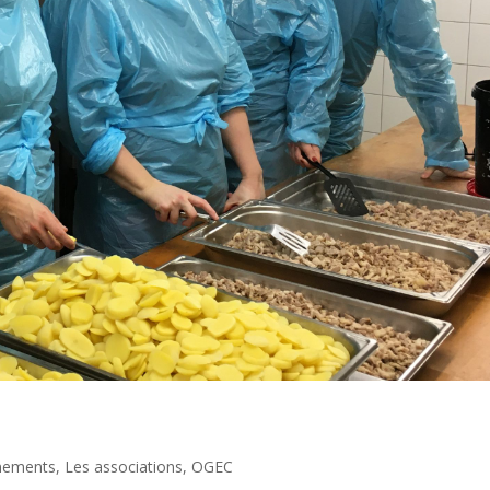
nements
,
Les associations
,
OGEC