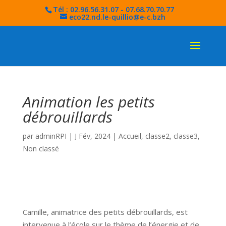
Tél : 02.96.56.31.07 - 07.68.70.70.77
eco22.nd.le-quillio@e-c.bzh
Animation les petits
débrouillards
par
adminRPI
|
J Fév, 2024
|
Accueil
,
classe2
,
classe3
,
Non classé
Camille, animatrice des petits débrouillards, est
intervenue à l’école sur le thème de l’énergie et de