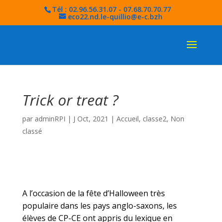
Tél : 02.96.56.31.07 - 07.68.70.70.77
eco22.nd.le-quillio@e-c.bzh
Trick or treat ?
par
adminRPI
|
J Oct, 2021
|
Accueil
,
classe2
,
Non
classé
A l’occasion de la fête d’Halloween très
populaire dans les pays anglo-saxons, les
élèves de CP-CE ont appris du lexique en