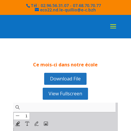
Tél : 02.96.56.31.07 - 07.68.70.70.77
eco22.nd.le-quillio@e-c.bzh
Ce mois-ci dans notre école
Download File
View Fullscreen