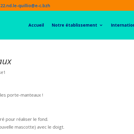
22.nd.le-quillio@e-c.bzh
Accueil
Notre établissement
Internatio
aux
se1
r les porte-manteaux !
é pour réaliser le fond.
uvelle mascotte) avec le doigt.