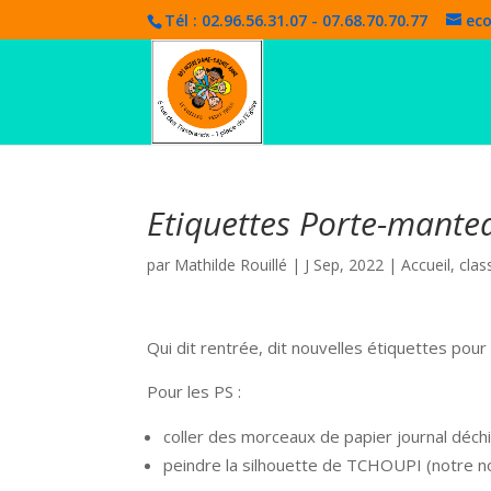
Tél : 02.96.56.31.07 - 07.68.70.70.77
eco
Etiquettes Porte-mante
par
Mathilde Rouillé
|
J Sep, 2022
|
Accueil
,
clas
Qui dit rentrée, dit nouvelles étiquettes pou
Pour les PS :
coller des morceaux de papier journal déchir
peindre la silhouette de TCHOUPI (notre no