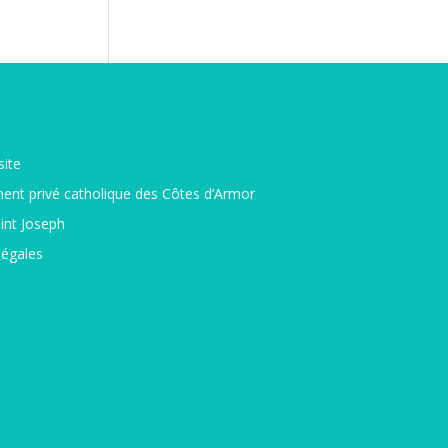
site
ent privé catholique des Côtes d’Armor
int Joseph
légales