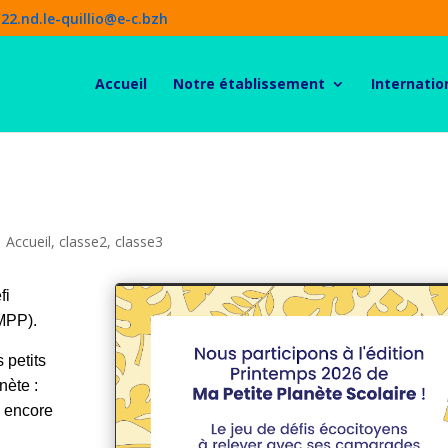
22.nd.le-quillio@e-c.bzh
Accueil
Notre établissement
Internatio
|
Accueil
,
classe2
,
classe3
fi
(MPP).
 petits
nète :
u encore