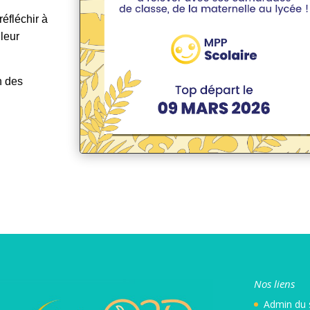
éfléchir à
 leur
n des
Nos liens
Admin
du 