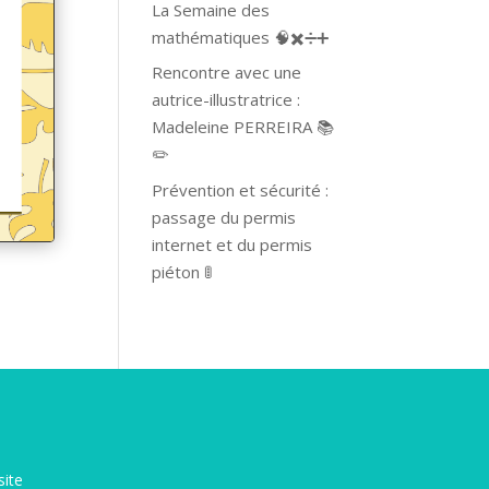
La Semaine des
mathématiques 🧠✖️➗➕
Rencontre avec une
autrice-illustratrice :
Madeleine PERREIRA 📚
✏️
Prévention et sécurité :
passage du permis
internet et du permis
piéton 🚦
site